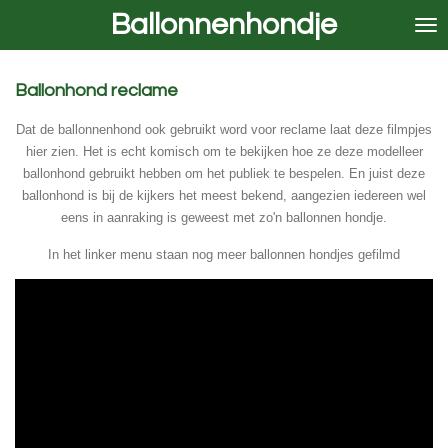
Ballonnenhondje
Ga
direct
naar
de
Ballonhond reclame
hoofdinhoud
Dat de ballonnenhond ook gebruikt word voor reclame laat deze filmpjes
hier zien. Het is echt komisch om te bekijken hoe ze deze modelleer
ballonhond gebruikt hebben om het publiek te bespelen. En juist deze
ballonhond is bij de kijkers het meest bekend, aangezien iedereen wel
eens in aanraking is geweest met zo'n ballonnen hondje.
In het linker menu staan nog meer ballonnen hondjes gefilmd